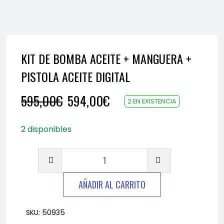
KIT DE BOMBA ACEITE + MANGUERA +
PISTOLA ACEITE DIGITAL
El
El
595,00
€
594,00
€
2 EN EXISTENCIA
precio
precio
2 disponibles
original
actual
KIT
era:
es:
DE
BOMBA
AÑADIR AL CARRITO
595,00€.
594,00€.
ACEITE
+
SKU:
50935