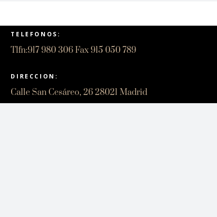
ORIGINAL
ACTUAL
TELEFONOS:
ERA:
ES:
Tlfn:917 980 306 Fax 915 050 789
DIRECCION:
114,00€.
113,00€.
Calle San Cesáreo, 26 28021 Madrid