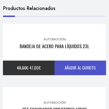
Productos Relacionados
AUTOMOCIÓN
BANDEJA DE ACERO PARA LÍQUIDOS 23L
EL
EL
48,00
€
47,00
€
AÑADIR AL CARRITO
PRECIO
PRECIO
ORIGINAL
ACTUAL
AUTOMOCIÓN