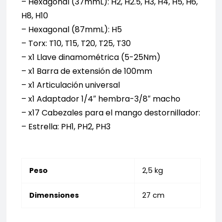
– Hexagonal (37mmL): H2, H2.5, H3, H4, H5, H6,
H8, H10
– Hexagonal (87mmL): H5
– Torx: T10, T15, T20, T25, T30
– x1 Llave dinamométrica (5-25Nm)
– x1 Barra de extensión de 100mm
– x1 Articulación universal
– x1 Adaptador 1/4″ hembra-3/8″ macho
– x17 Cabezales para el mango destornillador:
– Estrella: PH1, PH2, PH3
Peso
2,5 kg
Dimensiones
27 cm