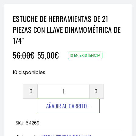
ESTUCHE DE HERRAMIENTAS DE 21
PIEZAS CON LLAVE DINAMOMÉTRICA DE
1/4″
El
El
56,00
€
55,00
€
10 EN EXISTENCIA
precio
precio
10 disponibles
original
actual
ESTUCHE
era:
es:
DE
HERRAMIENTAS
AÑADIR AL CARRITO
56,00€.
55,00€.
DE
21
SKU:
54269
PIEZAS