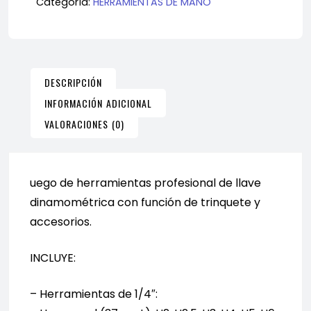
Categoría:
HERRAMIENTAS DE MANO
CON
LLAVE
DINAMOMÉTRICA
DE
DESCRIPCIÓN
1/4"
INFORMACIÓN ADICIONAL
cantidad
VALORACIONES (0)
uego de herramientas profesional de llave
dinamométrica con función de trinquete y
accesorios.
INCLUYE:
– Herramientas de 1/4″: